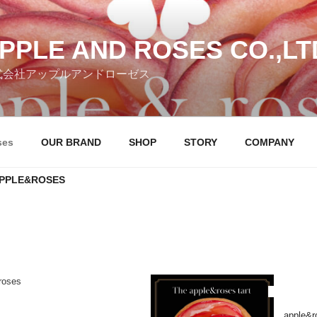
PPLE AND ROSES CO.,LT
式会社アップルアンドローゼス
ses
OUR BRAND
SHOP
STORY
COMPANY
PPLE&ROSES
roses
apple&r