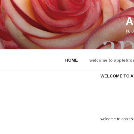
コ
ン
テ
A
ン
株
ツ
へ
ス
キ
HOME
welcome to apple&ro
ッ
プ
WELCOME TO A
welcome to apple&