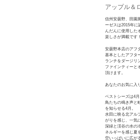
アップル＆
信州安曇野、田園
ーゼスは2015年
んだんに使用した
楽しさが満載です
安曇野本店のアフ
基本としたアフタ
ランチをダージリ
ファインティーと
頂けます。
あなたのお気に入
ベストシーズは4月
鳥たちの鳴き声と
を知らせる4月。
水田に映る北アル
がりを感じ、一気に
深緑と渓谷の水の
ネルギーを感じ夏
空いっぱいに広が