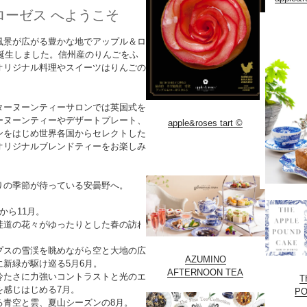
ローゼス へようこそ
風景が広がる豊かな地でアップル＆ロ
に誕生しました。信州産のりんごをふ
オリジナル料理やスイーツはりんごの
！
ターヌーンティーサロンでは英国式を
ーヌーンティーやデザートプレート、
apple&roses tart ©︎
ンをはじめ世界各国からセレクトした
オリジナルブレンドティーをお楽しみ
りの季節が待っている安曇野へ。
から11月。
畦道の花々がゆったりとした春の訪れ
プスの雪渓を眺めながら空と大地の広
AZUMINO
新緑が駆け巡る5月6月。
AFTERNOON TEA
冷たさに力強いコントラストと光のエ
T
を感じはじめる7月。
PO
る青空と雲、夏山シーズンの8月。