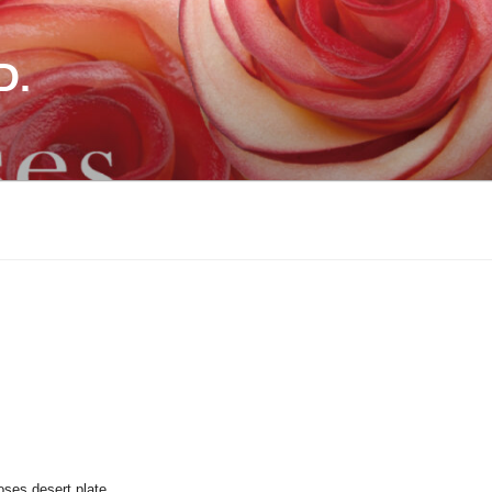
D.
oses desert plate